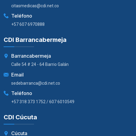
citasmedicas@cdi.net.co
Teléfono
+57 607 6970888
CDI Barrancabermeja
Barrancabermeja
Calle 54 # 24 - 64 Barrio Galán
Email
sedebarranca@cdi.net.co
Teléfono
+57 318 373 1752 / 607 6010549
CDI Cúcuta
Cúcuta