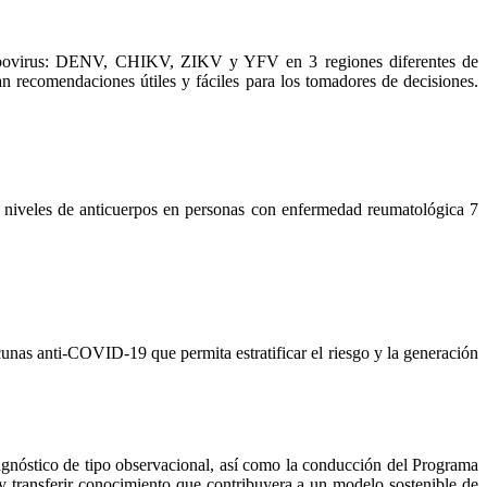
os arbovirus: DENV, CHIKV, ZIKV y YFV en 3 regiones diferentes de
an recomendaciones útiles y fáciles para los tomadores de decisiones.
r niveles de anticuerpos en personas con enfermedad reumatológica 7
acunas anti-COVID-19 que permita estratificar el riesgo y la generación
agnóstico de tipo observacional, así como la conducción del Programa
transferir conocimiento que contribuyera a un modelo sostenible de