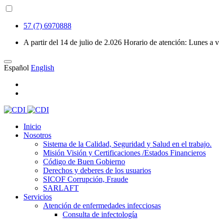
57 (7) 6970888
A partir del 14 de julio de 2.026 Horario de atención: Lunes 
Español
English
Inicio
Nosotros
Sistema de la Calidad, Seguridad y Salud en el trabajo.
Misión Visión y Certificaciones /Estados Financieros
Código de Buen Gobierno
Derechos y deberes de los usuarios
SICOF Corrupción, Fraude
SARLAFT
Servicios
Atención de enfermedades infecciosas
Consulta de infectología