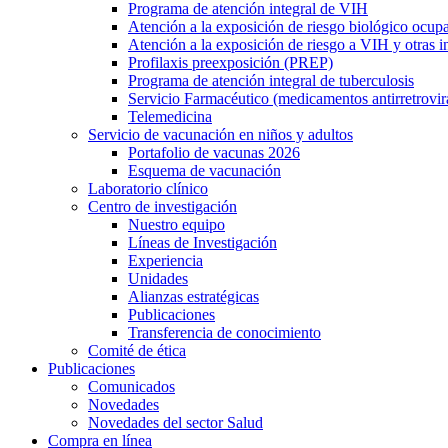
Programa de atención integral de VIH
Atención a la exposición de riesgo biológico ocup
Atención a la exposición de riesgo a VIH y otras i
Profilaxis preexposición (PREP)
Programa de atención integral de tuberculosis
Servicio Farmacéutico (medicamentos antirretrovir
Telemedicina
Servicio de vacunación en niños y adultos
Portafolio de vacunas 2026
Esquema de vacunación
Laboratorio clínico
Centro de investigación
Nuestro equipo
Líneas de Investigación
Experiencia
Unidades
Alianzas estratégicas
Publicaciones
Transferencia de conocimiento
Comité de ética
Publicaciones
Comunicados
Novedades
Novedades del sector Salud
Compra en línea