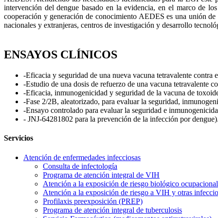
intervención del dengue basado en la evidencia, en el marco de los 
cooperación y generación de conocimiento AEDES es una unión de vol
nacionales y extranjeras, centros de investigación y desarrollo tecno
ENSAYOS CLÍNICOS
-Eficacia y seguridad de una nueva vacuna tetravalente contra
-Estudio de una dosis de refuerzo de una vacuna tetravalente 
-Eficacia, inmunogenicidad y seguridad de la vacuna de toxoides
-Fase 2/2B, aleatorizado, para evaluar la seguridad, inmunoge
-Ensayo controlado para evaluar la seguridad e inmunogenicid
- JNJ-64281802 para la prevención de la infección por dengue
Servicios
Atención de enfermedades infecciosas
Consulta de infectología
Programa de atención integral de VIH
Atención a la exposición de riesgo biológico ocupacional
Atención a la exposición de riesgo a VIH y otras infecci
Profilaxis preexposición (PREP)
Programa de atención integral de tuberculosis