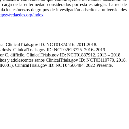
a carga de la enfermedad considerados por esta estrategia. La red de
 los esfuerzos de grupos de investigación adscritos a universidades
ttps://redaedes.org/index
tina. ClinicalTrials.gov ID: NCT01374516. 2011-2018.
 3 dosis. ClinicalTrials.gov ID: NCT02623725. 2016- 2019.
 por C. difficile. ClinicalTrials.gov ID: NCT01887912. 2013 – 2018.
ultos y adolescentes sanos ClinicalTrials.gov ID: NCT03110770. 2018.
HIK001). ClinicalTrials.gov ID: NCT04566484. 2022-Presente.