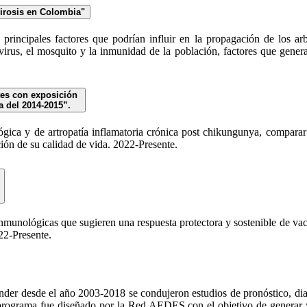
virosis en Colombia"
los principales factores que podrían influir en la propagación de l
l virus, el mosquito y la inmunidad de la población, factores que gener
tes con exposición
 del 2014-2015”.
ógica y de artropatía inflamatoria crónica post chikungunya, compara
ción de su calidad de vida. 2022-Presente.
s e inmunológicas que sugieren una respuesta protectora y sostenible de v
22-Presente.
ander desde el año 2003-2018 se condujeron estudios de pronóstico, di
programa fue diseñado por la Red AEDES con el objetivo de generar y 