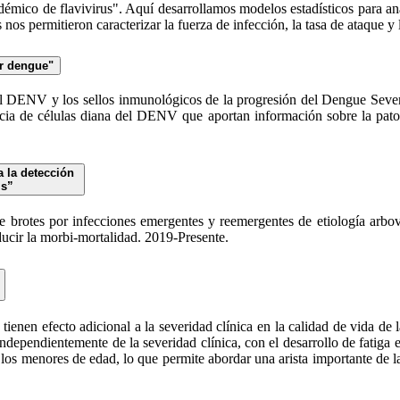
émico de flavivirus". Aquí desarrollamos modelos estadísticos para anal
 nos permitieron caracterizar la fuerza de infección, la tasa de ataque y 
or dengue"
a del DENV y los sellos inmunológicos de la progresión del Dengue Se
encia de células diana del DENV que aportan información sobre la pato
ra la detección
is”
nte brotes por infecciones emergentes y reemergentes de etiología arbo
ducir la morbi-mortalidad. 2019-Presente.
tienen efecto adicional a la severidad clínica en la calidad de vida de
ependientemente de la severidad clínica, con el desarrollo de fatiga en
los menores de edad, lo que permite abordar una arista importante de l