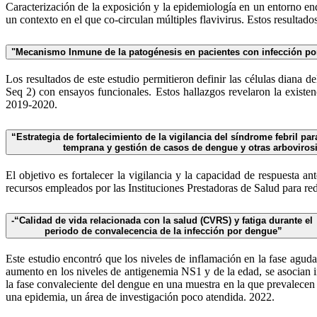
Caracterización de la exposición y la epidemiología en un entorno end
un contexto en el que co-circulan múltiples flavivirus. Estos resultados
"Mecanismo Inmune de la patogénesis en pacientes con infección p
Los resultados de este estudio permitieron definir las células dian
Seq 2) con ensayos funcionales. Estos hallazgos revelaron la exist
2019-2020.
“Estrategia de fortalecimiento de la vigilancia del síndrome febril pa
temprana y gestión de casos de dengue y otras arboviros
El objetivo es fortalecer la vigilancia y la capacidad de respuesta a
recursos empleados por las Instituciones Prestadoras de Salud para re
-“Calidad de vida relacionada con la salud (CVRS) y fatiga durante el
periodo de convalecencia de la infección por dengue”
Este estudio encontró que los niveles de inflamación en la fase aguda 
aumento en los niveles de antigenemia NS1 y de la edad, se asocian ind
la fase convaleciente del dengue en una muestra en la que prevalecen 
una epidemia, un área de investigación poco atendida. 2022.