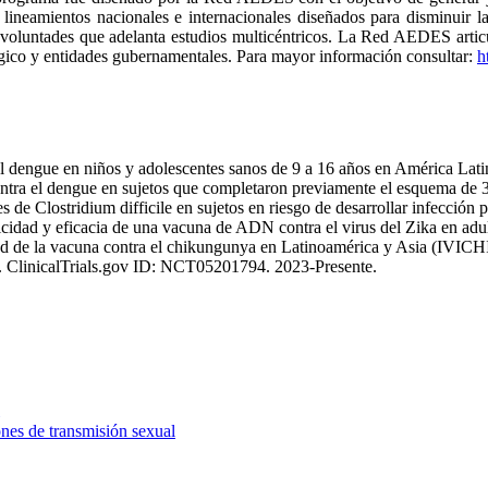
lineamientos nacionales e internacionales diseñados para disminuir l
untades que adelanta estudios multicéntricos. La Red AEDES articula
lógico y entidades gubernamentales. Para mayor información consultar:
h
 el dengue en niños y adolescentes sanos de 9 a 16 años en América La
contra el dengue en sujetos que completaron previamente el esquema de
 de Clostridium difficile en sujetos en riesgo de desarrollar infección
nicidad y eficacia de una vacuna de ADN contra el virus del Zika en ad
ad de la vacuna contra el chikungunya en Latinoamérica y Asia (IVIC
). ClinicalTrials.gov ID: NCT05201794. 2023-Presente.
ones de transmisión sexual