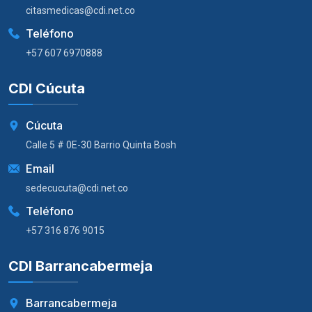
citasmedicas@cdi.net.co
Teléfono
+57 607 6970888
CDI Cúcuta
Cúcuta
Calle 5 # 0E-30 Barrio Quinta Bosh
Email
sedecucuta@cdi.net.co
Teléfono
+57 316 876 9015
CDI Barrancabermeja
Barrancabermeja