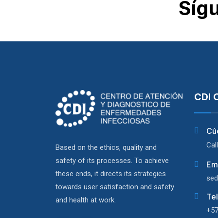
Síg
CDI 
Cú
Cal
Based on the ethics, quality and
safety of its processes. To achieve
Em
these ends, it directs its strategies
sed
towards user satisfaction and safety
Te
and health at work.
+57