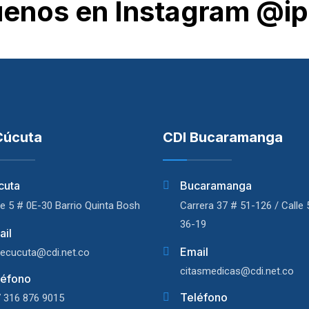
uenos en Instagram @ip
Cúcuta
CDI Bucaramanga
cuta
Bucaramanga
le 5 # 0E-30 Barrio Quinta Bosh
Carrera 37 # 51-126 / Calle 
36-19
ail
Email
ecucuta@cdi.net.co
citasmedicas@cdi.net.co
léfono
Teléfono
 316 876 9015