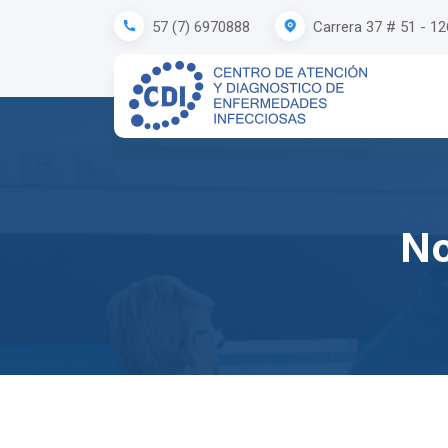
Carrera 37 # 51 - 1
57 (7) 6970888
No