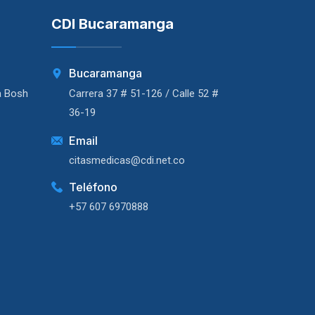
CDI Bucaramanga
Bucaramanga
a Bosh
Carrera 37 # 51-126 / Calle 52 #
36-19
Email
citasmedicas@cdi.net.co
Teléfono
+57 607 6970888