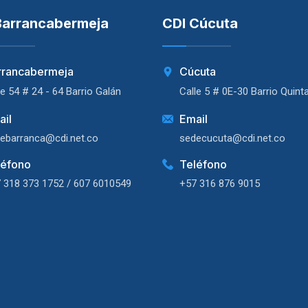
Barrancabermeja
CDI Cúcuta
rrancabermeja
Cúcuta
le 54 # 24 - 64 Barrio Galán
Calle 5 # 0E-30 Barrio Quint
ail
Email
ebarranca@cdi.net.co
sedecucuta@cdi.net.co
léfono
Teléfono
 318 373 1752 / 607 6010549
+57 316 876 9015