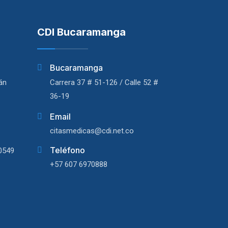
CDI Bucaramanga
Bucaramanga
lán
Carrera 37 # 51-126 / Calle 52 #
36-19
Email
citasmedicas@cdi.net.co
Teléfono
0549
+57 607 6970888