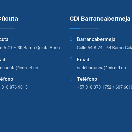
Cúcuta
CDI Barrancabermeja
cuta
Barrancabermeja
le 5 # 0E-30 Barrio Quinta Bosh
Calle 54 # 24 - 64 Barrio Ga
ail
Email
ecucuta@cdi.net.co
sedebarranca@cdi.net.co
léfono
Teléfono
 316 876 9015
+57 318 373 1752 / 607 601